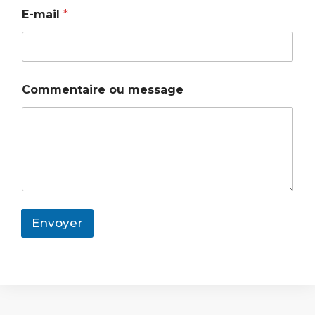
i
E-mail
*
l
E
-
m
a
i
Commentaire ou message
l
Envoyer