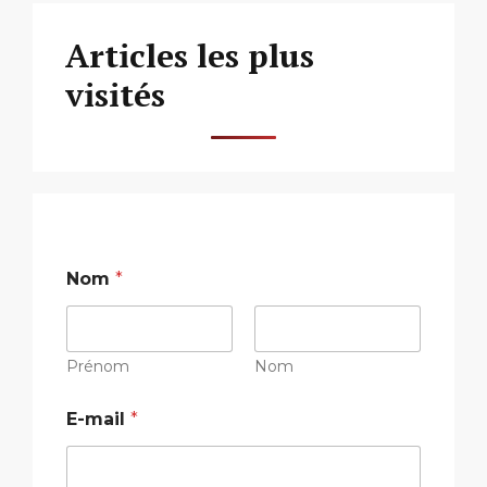
Articles les plus
visités
Nom
*
Prénom
Nom
N
E-mail
*
o
m
o
u