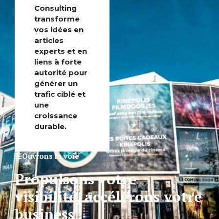
Consulting
transforme
vos idées en
articles
experts et en
liens à forte
autorité pour
générer un
trafic ciblé et
une
croissance
durable.
Ouvrons la voie
Propulsons votre
visibilité, accélérons votre
business