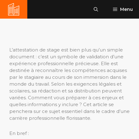
Aller
Menu
au
contenu
L’attestation de stage est bien plus qu’un simple
document : c’est un symbole de validation d’une
expérience professionnelle précieuse. Elle est
destinée à reconnaître les compétences acquises
par le stagiaire au cours de son immersion dans le
monde du travail. Selon les exigences légales et
scolaires, sa rédaction et sa distribution peuvent
variées. Comment vous préparer à ces enjeux et
quelles informations y inclure ? Cet article se
penchera sur ce sujet essentiel dans le cadre d’une
carrière professionnelle florissante.
En bref :