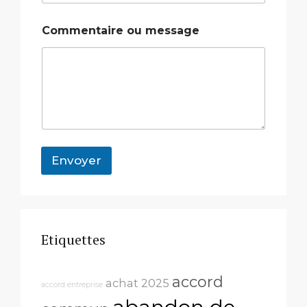
E
-
Commentaire ou message
m
a
i
l
Envoyer
Etiquettes
accord
achat 2025
accord entreprise