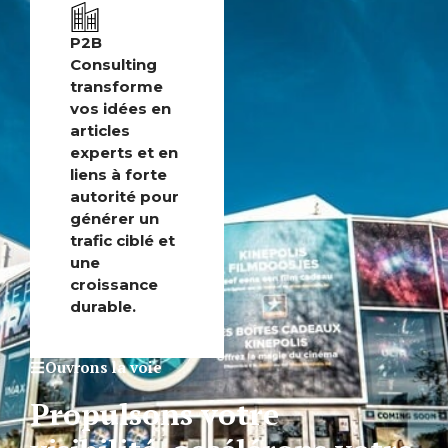
P2B
Consulting
transforme
vos idées en
articles
experts et en
liens à forte
autorité pour
générer un
trafic ciblé et
une
croissance
durable.
Ouvrons la voie
Propulsons votre