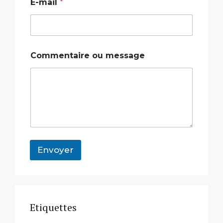
E-mail
*
*
Commentaire ou message
o
u
*
Envoyer
Etiquettes