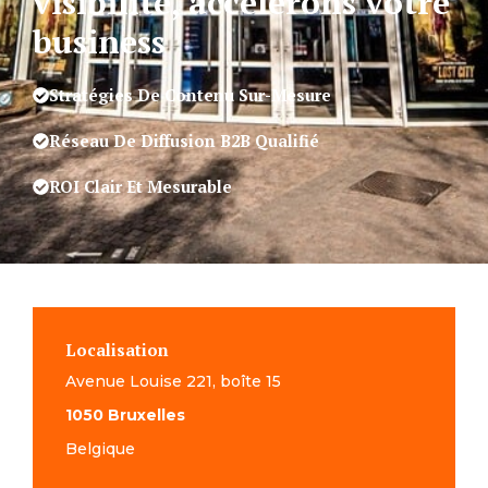
visibilité, accélérons votre
business
Stratégies De Contenu Sur-Mesure
Réseau De Diffusion B2B Qualifié
ROI Clair Et Mesurable
Localisation
Avenue Louise 221, boîte 15
1050 Bruxelles
Belgique