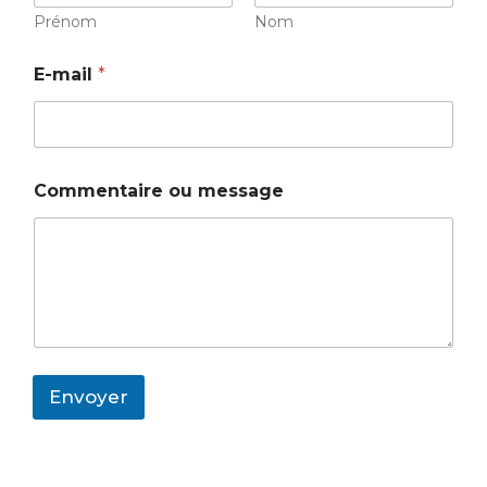
Prénom
Nom
E-mail
*
*
Commentaire ou message
m
e
s
s
a
g
e
*
Envoyer