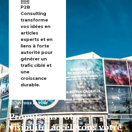
P2B
Consulting
transforme
vos idées en
articles
experts et en
liens à forte
autorité pour
générer un
trafic ciblé et
une
croissance
durable.
Ouvrons la voie
Propulsons votre
visibilité, accélérons votre