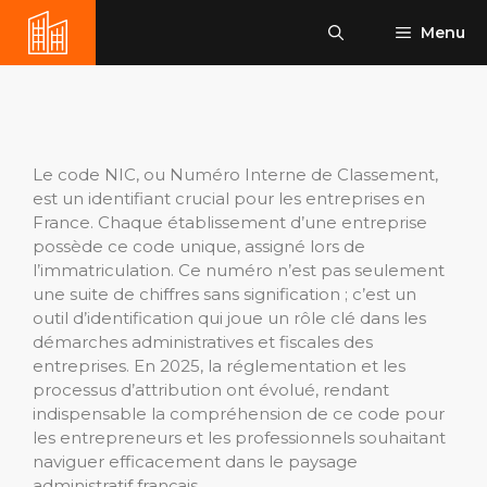
Aller
Menu
au
contenu
Le code NIC, ou Numéro Interne de Classement,
est un identifiant crucial pour les entreprises en
France. Chaque établissement d’une entreprise
possède ce code unique, assigné lors de
l’immatriculation. Ce numéro n’est pas seulement
une suite de chiffres sans signification ; c’est un
outil d’identification qui joue un rôle clé dans les
démarches administratives et fiscales des
entreprises. En 2025, la réglementation et les
processus d’attribution ont évolué, rendant
indispensable la compréhension de ce code pour
les entrepreneurs et les professionnels souhaitant
naviguer efficacement dans le paysage
administratif français.