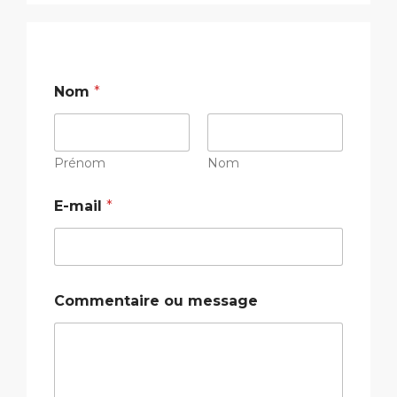
Nom
*
Prénom
Nom
E-mail
*
C
Commentaire ou message
o
m
m
e
n
t