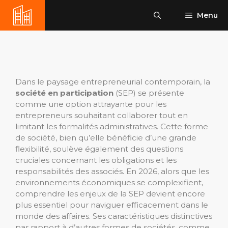
Aller
Menu
au
contenu
Dans le paysage entrepreneurial contemporain, la
société en participation
(SEP) se présente
comme une option attrayante pour les
entrepreneurs souhaitant collaborer tout en
limitant les formalités administratives. Cette forme
de société, bien qu’elle bénéficie d’une grande
flexibilité, soulève également des questions
cruciales concernant les obligations et les
responsabilités des associés. En 2026, alors que les
environnements économiques se complexifient,
comprendre les enjeux de la SEP devient encore
plus essentiel pour naviguer efficacement dans le
monde des affaires. Ses caractéristiques distinctives
par rapport à d’autres formes de sociétés, comme