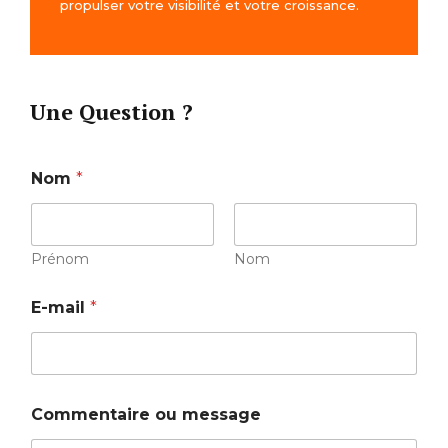
propulser votre visibilité et votre croissance.
Une Question ?
Nom
*
Prénom
Nom
E-mail
*
E
Commentaire ou message
-
m