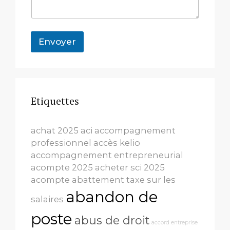
a
i
r
e
Envoyer
N
o
m
C
o
m
Etiquettes
m
e
n
achat 2025
aci
accompagnement
t
a
professionnel
accès kelio
i
accompagnement entrepreneurial
r
acompte 2025
acheter sci 2025
e
acompte
abattement taxe sur les
abandon de
salaires
poste
abus de droit
accord entreprise