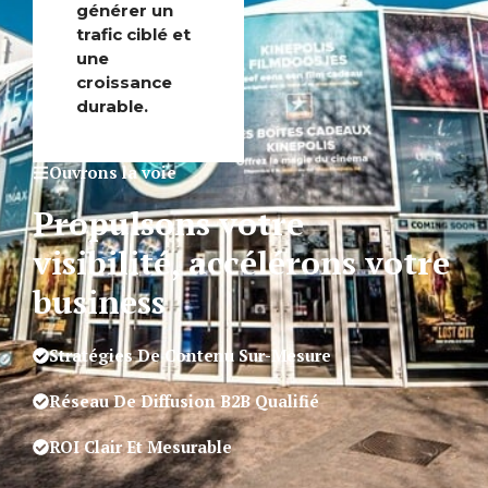
générer un
trafic ciblé et
une
croissance
durable.
Ouvrons la voie
Propulsons votre
visibilité, accélérons votre
business
Stratégies De Contenu Sur-Mesure
Réseau De Diffusion B2B Qualifié
ROI Clair Et Mesurable