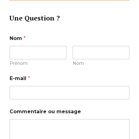
Une Question ?
o
Nom
*
u
*
o
u
Prénom
Nom
E-mail
*
Commentaire ou message