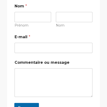
*
Nom
*
E
-
m
a
i
Prénom
Nom
l
C
E-mail
*
o
m
m
e
n
t
Commentaire ou message
a
i
r
e