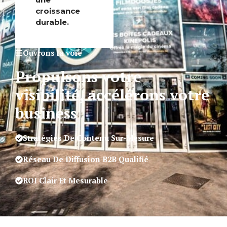
croissance
durable.
Ouvrons la voie
Propulsons votre
visibilité, accélérons votre
business
Stratégies De Contenu Sur-Mesure
Réseau De Diffusion B2B Qualifié
ROI Clair Et Mesurable